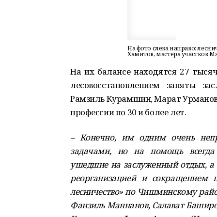
На фото слева направо: лесни
Хамитов, мастера участков 
На их балансе находятся 27 тысяч
лесовосстановлением заняты за
Рамзиль Курамшин, Марат Урманов,
профессии по 30 и более лет.
– Конечно, им одним очень неп
задачами, но на помощь всегда
ушедшие на заслуженный отдых, а т
реорганизацией и сокращением ш
лесничество» по Чишминскому району
Фанзиль Маннанов, Салават Баширо