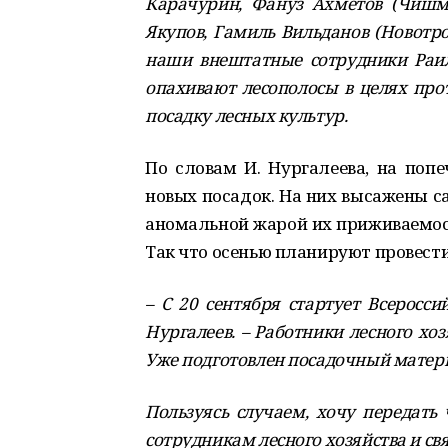
Карачурин, Фануз Ахметов (Чишми
Якупов, Гамиль Вильданов (Новотро
наши внештатные сотрудники Раил
опахивают лесополосы в целях про
посадку лесных культур.
По словам И. Нургалеева, на попе
новых посадок. На них высажены саж
аномальной жарой их приживаемост
Так что осенью планируют провест
– С 20 сентября стартует Всеросси
Нургалеев. – Работники лесного хо
Уже подготовлен посадочный матери
Пользуясь случаем, хочу передать
сотрудникам лесного хозяйства и св