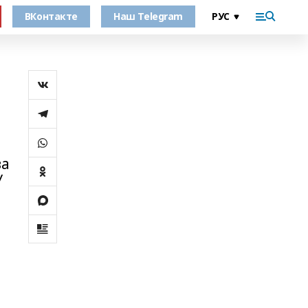
ВКонтакте
Наш Telegram
ва
У