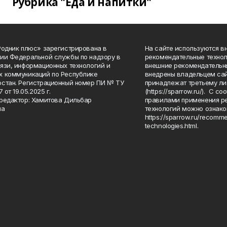
Рубрика "Еда и напитки"
Родник плюс» зарегистрирована в
На сайте используются в
ии Федеральной службы по надзору в
рекомендательные технол
язи, информационных технологий и
внешние рекомендательн
 коммуникаций по Республике
внедрены владельцем сай
стан. Регистрационный номер ПИ № ТУ
принадлежат третьему ли
7 от 19.05.2025 г.
(https://sparrow.ru/). С 
редактор: Хамитова Дильбар
правилами применения р
на
технологий можно ознако
https://sparrow.ru/recomm
technologies.html.