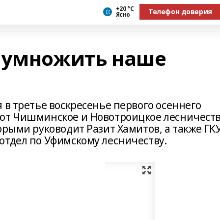
+20 °С
Телефон доверия
Ясно
иумножить наше
 в третье воскресенье первого осеннего
уют Чишминское и Новотроицкое лесничест
орыми руководит Разит Хамитов, а также ГК
отдел по Уфимскому лесничеству.