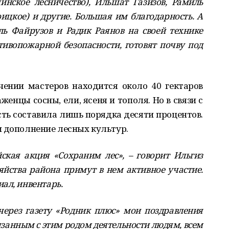
нское лесничество), Ильшат Газизов, Рамиль
ицкое) и другие. Большая им благодарность. А
ь Файрузов и Радик Раянов на своей технике
тивопожарной безопасности, готовят почву под
чении мастеров находится около 40 гектаров
енцы сосны, ели, ясеня и тополя. Но в связи с
ь составила лишь порядка десяти процентов.
и дополнение лесных культур.
йская акция «Сохраним лес», – говорит Ильгиз
зяйства района примут в нем активное участие.
ал, инвентарь.
 через газету «Родник плюс» мои поздравления
язанным с этим родом деятельности людям, всем