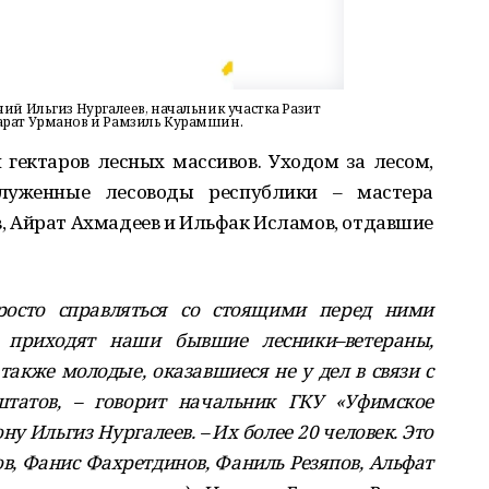
чий Ильгиз Нургалеев, начальник участка Разит
Марат Урманов и Рамзиль Курамшин.
 гектаров лесных массивов. Уходом за лесом,
служенные лесоводы республики – мастера
 Айрат Ахмадеев и Ильфак Исламов, отдавшие
росто справляться со стоящими перед ними
 приходят наши бывшие лесники–ветераны,
акже молодые, оказавшиеся не у дел в связи с
татов, – говорит начальник ГКУ «Уфимское
 Ильгиз Нургалеев. – Их более 20 человек. Это
в, Фанис Фахретдинов, Фаниль Резяпов, Альфат