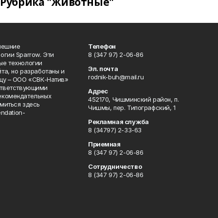
Рубрика "Животные"
нешние
Телефон
огии Sparrow. Эти
8 (347 97) 2-06-86
ые технологии
Эл. почта
та, но разработаны и
rodnik-buh@mail.ru
цу – ООО «СВК-Натив»
соответствующими
Адрес
екомендательных
452170, Чишминский район, п.
миться здесь
Чишмы, пер. Типографский, 1
endation-
Рекламная служба
8 (34797) 2-33-63
Приемная
8 (347 97) 2-06-86
Сотрудничество
8 (347 97) 2-06-86