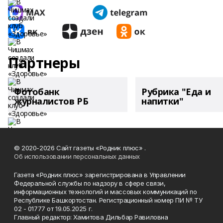
Партнеры
Фотобанк
Рубрика "Еда и
журналистов РБ
напитки"
© 2020-2026 Сайт газеты «Родник плюс» .
Об использовании персональных данных
Газета «Родник плюс» зарегистрирована в Управлении
Федеральной службы по надзору в сфере связи,
информационных технологий и массовых коммуникаций по
Республике Башкортостан. Регистрационный номер ПИ № ТУ
02 - 01777 от 19.05.2025 г.
Главный редактор: Хамитова Дильбар Равиловна