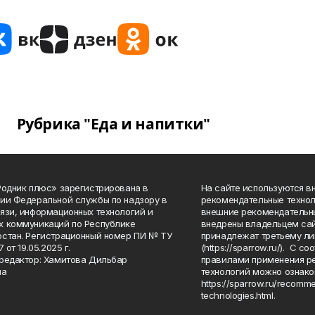
Рубрика "Еда и напитки"
Родник плюс» зарегистрирована в
На сайте используются в
ии Федеральной службы по надзору в
рекомендательные технол
язи, информационных технологий и
внешние рекомендательн
 коммуникаций по Республике
внедрены владельцем сай
стан. Регистрационный номер ПИ № ТУ
принадлежат третьему ли
7 от 19.05.2025 г.
(https://sparrow.ru/). С 
редактор: Хамитова Дильбар
правилами применения р
на
технологий можно ознако
https://sparrow.ru/recomm
technologies.html.