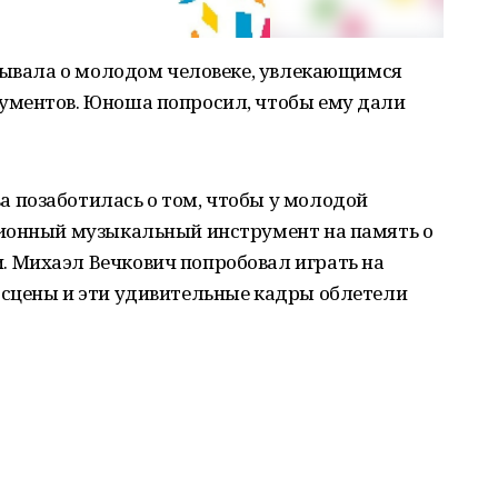
азывала о молодом человеке, увлекающимся
ументов. Юноша попросил, чтобы ему дали
позаботилась о том, чтобы у молодой
ционный музыкальный инструмент на память о
 Михаэл Вечкович попробовал играть на
сцены и эти удивительные кадры облетели