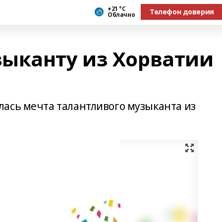
+21 °С
Телефон доверия
Облачно
ыканту из Хорватии
й
ась мечта талантливого музыканта из