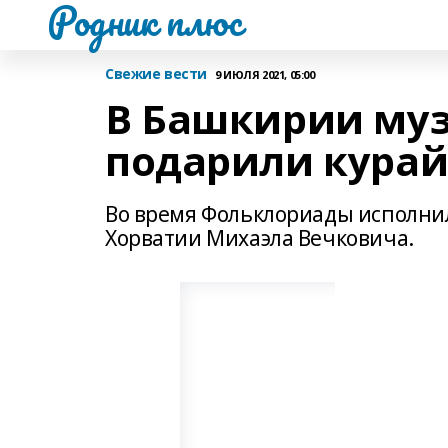
Родник плюс
Свежие вести
9 ИЮЛЯ 2021, 05:00
В Башкирии муз
подарили кура
Во время Фольклориады исполнил
Хорватии Михаэла Вечковича.