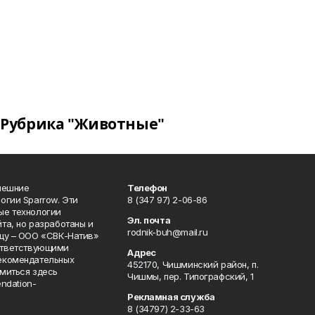
Рубрика "Животные"
нешние
Телефон
огии Sparrow. Эти
8 (347 97) 2-06-86
ые технологии
Эл. почта
та, но разработаны и
rodnik-buh@mail.ru
цу – ООО «СВК-Натив»
соответствующими
Адрес
екомендательных
452170, Чишминский район, п.
миться здесь
Чишмы, пер. Типографский, 1
endation-
Рекламная служба
8 (34797) 2-33-63