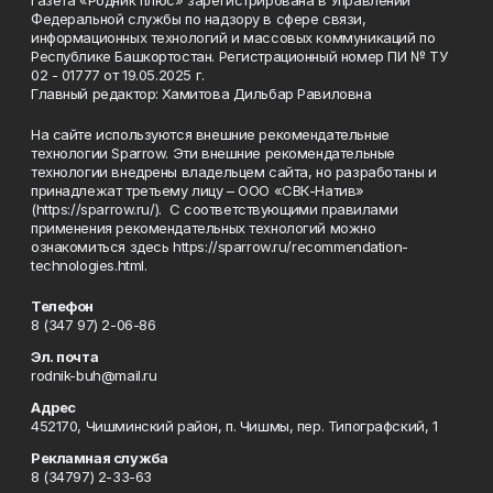
Газета «Родник плюс» зарегистрирована в Управлении
Федеральной службы по надзору в сфере связи,
информационных технологий и массовых коммуникаций по
Республике Башкортостан. Регистрационный номер ПИ № ТУ
02 - 01777 от 19.05.2025 г.
Главный редактор: Хамитова Дильбар Равиловна
На сайте используются внешние рекомендательные
технологии Sparrow. Эти внешние рекомендательные
технологии внедрены владельцем сайта, но разработаны и
принадлежат третьему лицу – ООО «СВК-Натив»
(https://sparrow.ru/). С соответствующими правилами
применения рекомендательных технологий можно
ознакомиться здесь https://sparrow.ru/recommendation-
technologies.html.
Телефон
8 (347 97) 2-06-86
Эл. почта
rodnik-buh@mail.ru
Адрес
452170, Чишминский район, п. Чишмы, пер. Типографский, 1
Рекламная служба
8 (34797) 2-33-63