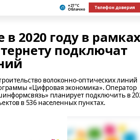
+27 °С
Телефон доверия
Облачно
 в 2020 году в рамка
нтернету подключат
ний
троительство волоконно-оптических линий
рограммы «Цифровая экономика». Оператор
шинформсвязь» планирует подключить в 20
ектов в 536 населенных пунктах.