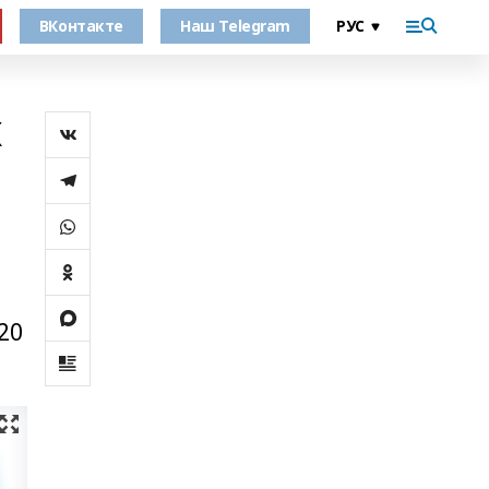
ВКонтакте
Наш Telegram
х
20