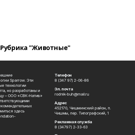
Рубрика "Животные"
нешние
Телефон
огии Sparrow. Эти
8 (347 97) 2-06-86
ые технологии
Эл. почта
та, но разработаны и
rodnik-buh@mail.ru
цу – ООО «СВК-Натив»
соответствующими
Адрес
екомендательных
452170, Чишминский район, п.
миться здесь
Чишмы, пер. Типографский, 1
endation-
Рекламная служба
8 (34797) 2-33-63