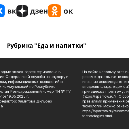
Рубрика "Еда и напитки"
Родник плюс» зарегистрирована в
На сайте используются в
ии Федеральной службы по надзору в
рекомендательные технол
язи, информационных технологий и
внешние рекомендательн
 коммуникаций по Республике
внедрены владельцем сай
стан. Регистрационный номер ПИ № ТУ
принадлежат третьему ли
7 от 19.05.2025 г.
(https://sparrow.ru/). С 
редактор: Хамитова Дильбар
правилами применения р
на
технологий можно ознако
https://sparrow.ru/recomm
technologies.html.