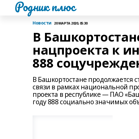
Родник плюс
Новости
20 МАРТА 2020, 05:30
В Башкортостане
нацпроекта к и
888 соцучрежде
В Башкортостане продолжается с
связи в рамках национальной п
проекта в республике — ПАО «Ба
году 888 социально значимых объ