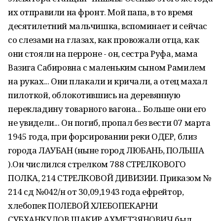
их отправили на фронт. Мой папа, в то время
десятилетний мальчишка, вспоминает и сейчас
со слезами на глазах, как провожали отца, как
они стояли на перроне - он, сестра Руфа, мама
Вазига Сабировна с маленьким сыном Рамилем
на руках... Они плакали и кричали, а отец махал
пилоткой, облокотившись на деревянную
перекладину товарного вагона... Больше они его
не увидели... Он погиб, пропал без вести 07 марта
1945 года, при форсировании реки ОДЕР, близ
города ЛАУБАН (ныне город ЛЮБАНЬ, ПОЛЬША
).Он числился стрелком 788 СТРЕЛКОВОГО
ПОЛКА, 214 СТРЕЛКОВОЙ ДИВИЗИИ. Приказом №
214 сд №042/н от 30,09,1943 года ефрейтор,
хлебопек ПОЛЕВОЙ ХЛЕБОПЕКАРНИ
СУБХАНКУЛОВ ШАКИР АХМЕТЗЯНОВИЧ был