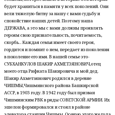
будет храниться в памяти у всех поколений. Они
вели тяжелую битву за нашу с вами судьбу и
спокойствие наших детей. Поэтому наша
ДЕРЖАВА, а это мы с вами должны проявлять
героям свою признательность, почитаемость,
скорбь... Каждая семья имеет своего героя,
гордится и помнит о нем, передает из поколения
в поколение его имя. В нашей семье это-
СУБХАНКУЛОВ ШАКИР АХМЕТЗЯНОВИЧ,отец
моего отца Рифката Шакировича и мой дед.
Шакир Ахметзянович родился в деревне
ЧИШМЫ,Чишминского района Башкирской
АССР, в 1903 году. В 1942 году был призван
Чишминским РВК в ряды СОВЕТСКОЙ АРМИИ. Их
эшелон формировался и стоял в районе
элеватора станции Чишмы. Осенью этого же года