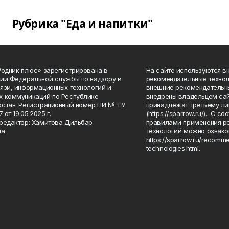
Рубрика "Еда и напитки"
Родник плюс» зарегистрирована в
На сайте используются в
ии Федеральной службы по надзору в
рекомендательные технол
язи, информационных технологий и
внешние рекомендательн
 коммуникаций по Республике
внедрены владельцем сай
стан. Регистрационный номер ПИ № ТУ
принадлежат третьему ли
7 от 19.05.2025 г.
(https://sparrow.ru/). С 
редактор: Хамитова Дильбар
правилами применения р
на
технологий можно ознако
https://sparrow.ru/recomm
technologies.html.