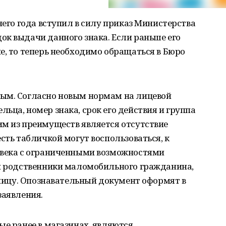
него года вступил в силу приказ Министерства
к выдачи данного знака. Если раньше его
е, то теперь необходимо обращаться в Бюро
ым. Согласно новым нормам на лицевой
ьца, номер знака, срок его действия и группа
им из преимуществ является отсутствие
сть табличкой могут воспользоваться, к
овека с ограниченными возможностями
ли родственники маломобильного гражданина,
льницу. Опознавательный документ оформят в
заявления.
ые ранее в магазинах, являются