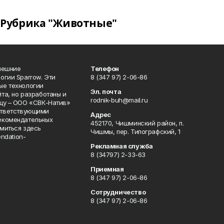
Рубрика "Животные"
нешние
Телефон
огии Sparrow. Эти
8 (347 97) 2-06-86
ые технологии
Эл. почта
та, но разработаны и
rodnik-buh@mail.ru
цу – ООО «СВК-Натив»
соответствующими
Адрес
екомендательных
452170, Чишминский район, п.
миться здесь
Чишмы, пер. Типографский, 1
endation-
Рекламная служба
8 (34797) 2-33-63
Приемная
8 (347 97) 2-06-86
Сотрудничество
8 (347 97) 2-06-86