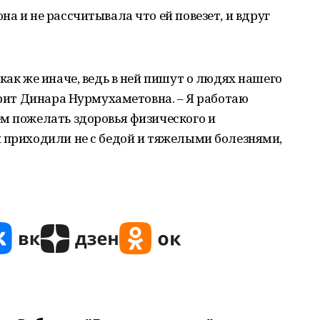
а и не рассчитывала что ей повезет, и вдруг
как же иначе, ведь в ней пишут о людях нашего
орит Динара Нурмухаметовна. – Я работаю
м пожелать здоровья физического и
и приходили не с бедой и тяжелыми болезнями,