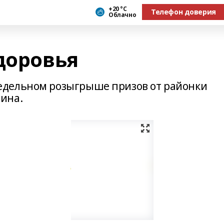
+20 °С
Телефон доверия
Облачно
доровья
едельном розыгрыше призов от районки
ина.