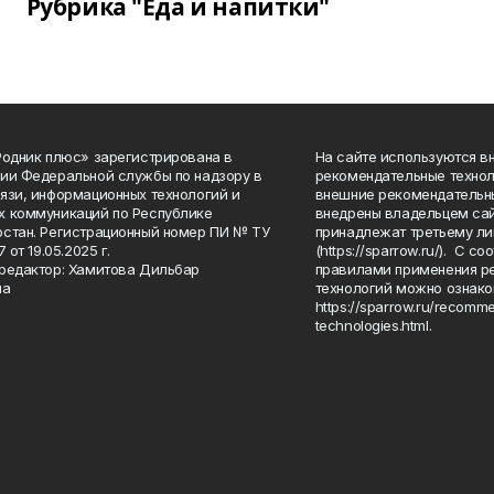
Рубрика "Еда и напитки"
Родник плюс» зарегистрирована в
На сайте используются в
ии Федеральной службы по надзору в
рекомендательные технол
язи, информационных технологий и
внешние рекомендательн
 коммуникаций по Республике
внедрены владельцем сай
стан. Регистрационный номер ПИ № ТУ
принадлежат третьему ли
7 от 19.05.2025 г.
(https://sparrow.ru/). С 
редактор: Хамитова Дильбар
правилами применения р
на
технологий можно ознако
https://sparrow.ru/recomm
technologies.html.