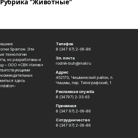
Рубрика "Животные"
нешние
Телефон
огии Sparrow. Эти
8 (347 97) 2-06-86
ые технологии
Эл. почта
та, но разработаны и
rodnik-buh@mail.ru
цу – ООО «СВК-Натив»
соответствующими
Адрес
екомендательных
452170, Чишминский район, п.
миться здесь
Чишмы, пер. Типографский, 1
endation-
Рекламная служба
8 (34797) 2-33-63
Приемная
8 (347 97) 2-06-86
Сотрудничество
8 (347 97) 2-06-86