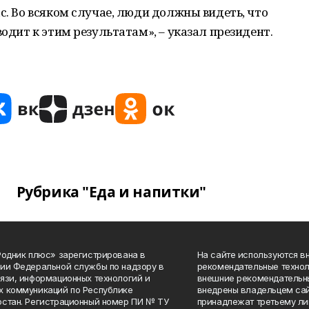
с. Во всяком случае, люди должны видеть, что
водит к этим результатам», – указал президент.
Рубрика "Еда и напитки"
Родник плюс» зарегистрирована в
На сайте используются в
ии Федеральной службы по надзору в
рекомендательные технол
язи, информационных технологий и
внешние рекомендательн
 коммуникаций по Республике
внедрены владельцем сай
стан. Регистрационный номер ПИ № ТУ
принадлежат третьему ли