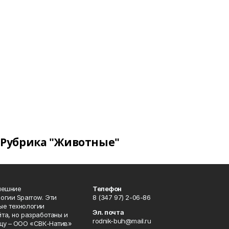
Рубрика "Животные"
нешние
Телефон
огии Sparrow. Эти
8 (347 97) 2-06-86
ые технологии
Эл. почта
та, но разработаны и
rodnik-buh@mail.ru
цу – ООО «СВК-Натив»