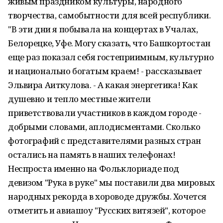
живым праздником культуры, народного
творчества, самобытности для всей республики.
"В эти дни я побывала на концертах в Учалах,
Белорецке, Уфе. Могу сказать, что Башкортостан
еще раз показал себя гостеприимным, культурно
и национально богатым краем! - рассказывает
Эльвира Аиткулова. - А какая энергетика! Как
душевно и тепло местные жители
приветствовали участников в каждом городе -
добрыми словами, аплодисментами. Сколько
фотографий с представителями разных стран
остались на память в наших телефонах!
Неспроста именно на Фольклориаде под
девизом "Рука в руке" мы поставили два мировых
народных рекорда в хороводе дружбы. Хочется
отметить и авиашоу "Русских витязей", которое