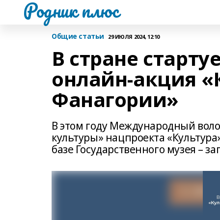
Родник плюс
Общие статьи
29 ИЮЛЯ 2024, 12:10
В стране старту
онлайн-акция «
Фанагории»
В этом году Международный вол
культуры» нацпроекта «Культура»
базе Государственного музея – за