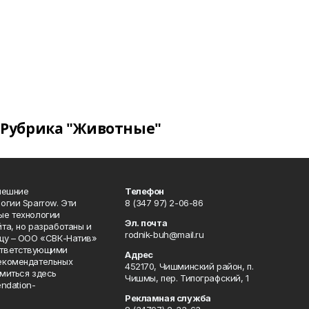
Рубрика "Животные"
нешние
Телефон
огии Sparrow. Эти
8 (347 97) 2-06-86
ые технологии
Эл. почта
та, но разработаны и
rodnik-buh@mail.ru
цу – ООО «СВК-Натив»
соответствующими
Адрес
екомендательных
452170, Чишминский район, п.
миться здесь
Чишмы, пер. Типографский, 1
endation-
Рекламная служба