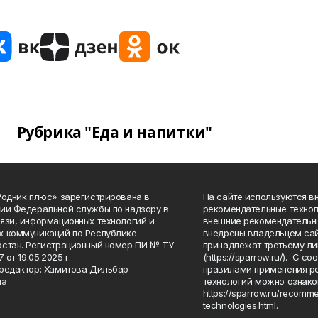
Рубрика "Еда и напитки"
Родник плюс» зарегистрирована в
На сайте используются в
ии Федеральной службы по надзору в
рекомендательные технол
язи, информационных технологий и
внешние рекомендательн
 коммуникаций по Республике
внедрены владельцем сай
стан. Регистрационный номер ПИ № ТУ
принадлежат третьему ли
7 от 19.05.2025 г.
(https://sparrow.ru/). С 
редактор: Хамитова Дильбар
правилами применения р
на
технологий можно ознако
https://sparrow.ru/recomm
technologies.html.