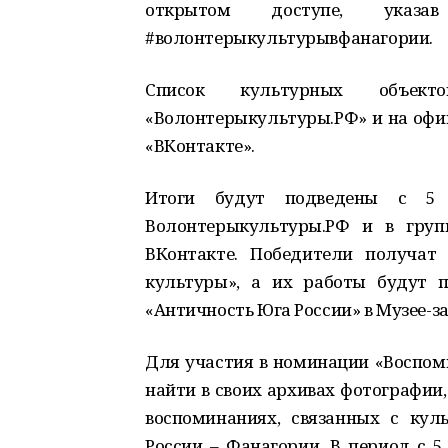
открытом доступе, указ
#волонтерыкультурывфанагории.
Список культурных объек
«Волонтерыкультуры.РФ» и на офиц
«ВКонтакте».
Итоги будут подведены с 5
Волонтерыкультуры.РФ и в груп
ВКонтакте. Победители получат
культуры», а их работы будут 
«Античность Юга России» в Музее-з
Для участия в номинации «Воспом
найти в своих архивах фотографии
воспоминаниях, связанных с кул
России – Фанагории. В период с 5