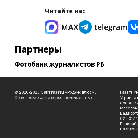
Читайте нас
Партнеры
Фотобанк журналистов РБ
© 2020-2026 Сайт газеты «Родник плюс» .
Газета «
Об использовании персональных данных
Управлен
сфере св
массовых
Башкорто
02 - 0177
Главный 
Равилов