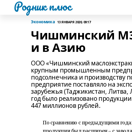
Родник плюс
Экономика
13 ЯНВАРЯ 2020, 09:17
Чишминский МЭЗ:
и в Азию
ООО «Чишминский маслоэкстракци
крупным промышленным предпри
подсолнечника и производству по
предприятие поставляло на эксп
зарубежья (Таджикистан, Литва, Л
год было реализовано продукции
447 миллионов рублей.
По сравнению с предыдущими годам
продукции был расширен – с завода