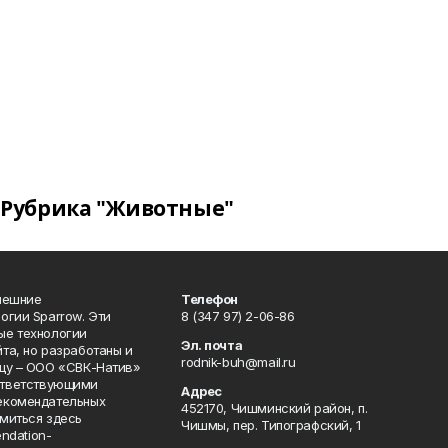
Рубрика "Животные"
нешние
Телефон
огии Sparrow. Эти
8 (347 97) 2-06-86
ые технологии
Эл. почта
та, но разработаны и
rodnik-buh@mail.ru
цу – ООО «СВК-Натив»
соответствующими
Адрес
екомендательных
452170, Чишминский район, п.
миться здесь
Чишмы, пер. Типографский, 1
endation-