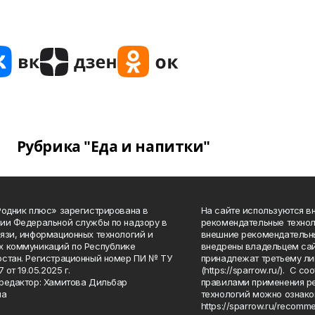
Рубрика "Еда и напитки"
Родник плюс» зарегистрирована в
На сайте используются в
ии Федеральной службы по надзору в
рекомендательные технол
язи, информационных технологий и
внешние рекомендательн
 коммуникаций по Республике
внедрены владельцем сай
стан. Регистрационный номер ПИ № ТУ
принадлежат третьему ли
7 от 19.05.2025 г.
(https://sparrow.ru/). С 
редактор: Хамитова Дильбар
правилами применения р
на
технологий можно ознако
https://sparrow.ru/recomm