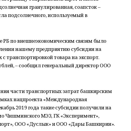
дсолнечная гранулированная, соапсток –
ла подсолнечного, используемый в
ете РБ по внешнеэкономическим связям было
влении нашему предприятию субсидии на
х с транспортировкой товара на экспорт.
рублей, – сообщил генеральный директор ООО
ния части транспортных затрат башкирским
рамках нацпроекта «Международная
екабрь 2019 года такие субсидии получили на
о Чишминского МЭЗ, ГК «Эксперимент»,
порт», ООО «Дуслык» и ООО «Дары Башкирии».