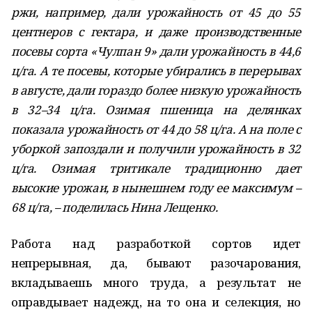
ржи, например, дали урожайность от 45 до 55
центнеров с гектара, и даже производственные
посевы сорта «Чулпан 9» дали урожайность в 44,6
ц/га. А те посевы, которые убирались в перерывах
в августе, дали гораздо более низкую урожайность
в 32–34 ц/га. Озимая пшеница на делянках
показала урожайность от 44 до 58 ц/га. А на поле с
уборкой запоздали и получили урожайность в 32
ц/га. Озимая тритикале традиционно дает
высокие урожаи, в нынешнем году ее максимум –
68 ц/га, – поделилась Нина Лещенко.
Работа над разработкой сортов идет
непрерывная, да, бывают разочарования,
вкладываешь много труда, а результат не
оправдывает надежд, на то она и селекция, но