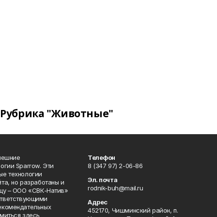
Рубрика "Животные"
нешние
Телефон
огии Sparrow. Эти
8 (347 97) 2-06-86
ые технологии
Эл. почта
та, но разработаны и
rodnik-buh@mail.ru
цу – ООО «СВК-Натив»
соответствующими
Адрес
екомендательных
452170, Чишминский район, п.
миться здесь