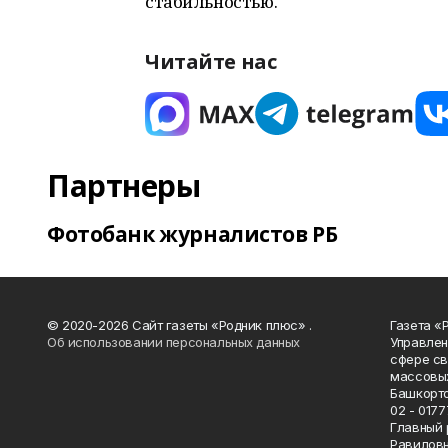
стабильностью.
Читайте нас
Партнеры
Фотобанк журналистов РБ
© 2020-2026 Сайт газеты «Родник плюс» .
Газета «
Об использовании персональных данных
Управлен
сфере св
массовых
Башкорто
02 - 0177
Главный 
Равилов