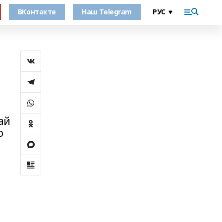
ВКонтакте
Наш Telegram
ай
о