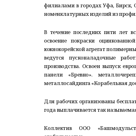
филиалами в городах Уфа, Бирск, 
номенклатурных изделий из профил
В течение последних пяти лет в
освоение покраски оцинкованно
южнокорейской агрегат полимерных 
ведутся пусконаладочные работ
производства. Освоен выпуск евро
панели «Бревно». металлочереп
металлосайдинга «Корабельная до
Для рабочих организованы бесплат
года выплачивается так называемая
Коллектив ООО «Башмодульстр