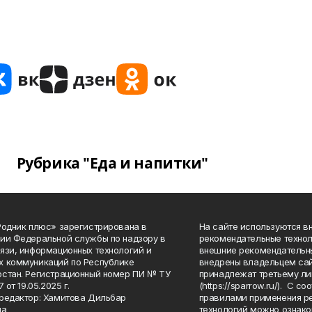
Рубрика "Еда и напитки"
Родник плюс» зарегистрирована в
На сайте используются в
ии Федеральной службы по надзору в
рекомендательные технол
язи, информационных технологий и
внешние рекомендательн
 коммуникаций по Республике
внедрены владельцем сай
стан. Регистрационный номер ПИ № ТУ
принадлежат третьему ли
7 от 19.05.2025 г.
(https://sparrow.ru/). С 
редактор: Хамитова Дильбар
правилами применения р
на
технологий можно ознако