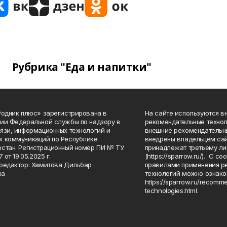
Рубрика "Еда и напитки"
Родник плюс» зарегистрирована в
На сайте используются в
ии Федеральной службы по надзору в
рекомендательные технол
язи, информационных технологий и
внешние рекомендательн
 коммуникаций по Республике
внедрены владельцем сай
стан. Регистрационный номер ПИ № ТУ
принадлежат третьему ли
7 от 19.05.2025 г.
(https://sparrow.ru/). С 
редактор: Хамитова Дильбар
правилами применения р
на
технологий можно ознако
https://sparrow.ru/recomm
technologies.html.