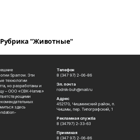
Рубрика "Животные"
нешние
Телефон
огии Sparrow. Эти
8 (347 97) 2-06-86
ые технологии
Эл. почта
та, но разработаны и
rodnik-buh@mail.ru
цу – ООО «СВК-Натив»
соответствующими
Адрес
екомендательных
452170, Чишминский район, п.
миться здесь
Чишмы, пер. Типографский, 1
endation-
Рекламная служба
8 (34797) 2-33-63
Приемная
8 (347 97) 2-06-86