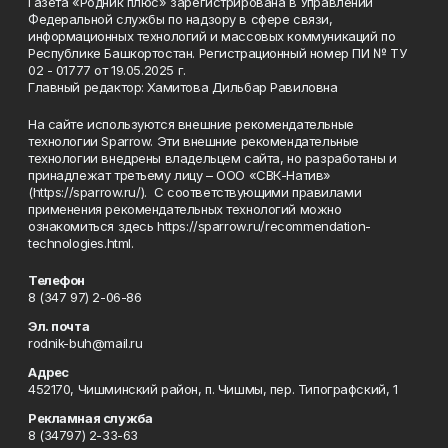
Газета «Родник плюс» зарегистрирована в Управлении
Федеральной службы по надзору в сфере связи,
информационных технологий и массовых коммуникаций по
Республике Башкортостан. Регистрационный номер ПИ № ТУ
02 - 01777 от 19.05.2025 г.
Главный редактор: Хамитова Дильбар Равиловна
На сайте используются внешние рекомендательные
технологии Sparrow. Эти внешние рекомендательные
технологии внедрены владельцем сайта, но разработаны и
принадлежат третьему лицу – ООО «СВК-Натив»
(https://sparrow.ru/). С соответствующими правилами
применения рекомендательных технологий можно
ознакомиться здесь https://sparrow.ru/recommendation-
technologies.html.
Телефон
8 (347 97) 2-06-86
Эл. почта
rodnik-buh@mail.ru
Адрес
452170, Чишминский район, п. Чишмы, пер. Типографский, 1
Рекламная служба
8 (34797) 2-33-63