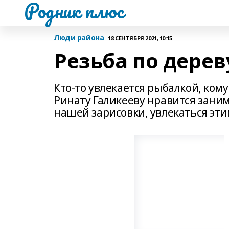
Родник плюс
Люди района
18 СЕНТЯБРЯ 2021, 10:15
Резьба по дерев
Кто-то увлекается рыбалкой, ком
Ринату Галикееву нравится заним
нашей зарисовки, увлекаться эт