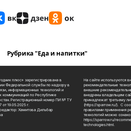
Рубрика "Еда и напитки"
Родник плюс» зарегистрирована в
На сайте используются в
ии Федеральной службы по надзору в
рекомендательные технол
язи, информационных технологий и
внешние рекомендательн
 коммуникаций по Республике
внедрены владельцем сай
стан. Регистрационный номер ПИ № ТУ
принадлежат третьему ли
7 от 19.05.2025 г.
(https://sparrow.ru/). С 
редактор: Хамитова Дильбар
правилами применения р
на
технологий можно ознако
https://sparrow.ru/recomm
technologies.html.