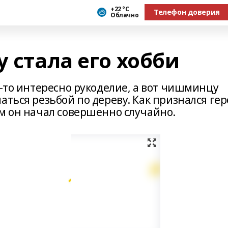
+22 °С
Телефон доверия
Облачно
у стала его хобби
у-то интересно рукоделие, а вот чишминцу
аться резьбой по дереву. Как признался ге
им он начал совершенно случайно.