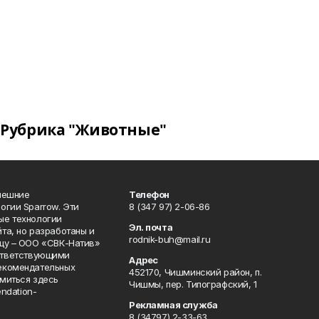
Рубрика "Животные"
нешние
Телефон
огии Sparrow. Эти
8 (347 97) 2-06-86
ые технологии
Эл. почта
та, но разработаны и
rodnik-buh@mail.ru
цу – ООО «СВК-Натив»
соответствующими
Адрес
екомендательных
452170, Чишминский район, п.
миться здесь
Чишмы, пер. Типографский, 1
endation-
Рекламная служба
8 (34797) 2-33-63