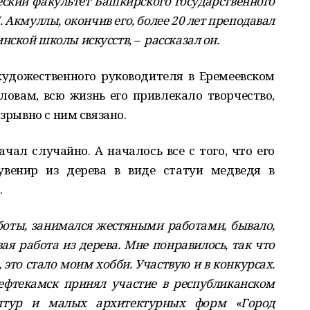
еский факультет Башкирского государственного
 Акмуллы, окончив его, более 20 лет преподавал
ской школы искусств, – рассказал он.
удожественного руководителя в Еремеевском
ловам, всю жизнь его привлекало творчество,
азрывно с ним связано.
ачал случайно. А началось все с того, что его
увенир из дерева в виде статуи медведя в
.
боты, занимался жестяными работами, бывало,
вая работа из дерева. Мне понравилось, так что
, это стало моим хобби. Участвую и в конкурсах.
ефтекамск принял участие в республиканском
ьптур и малых архитектурных форм «Город