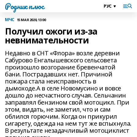
Родник плюс
МЧС
15 МАЯ 2020, 13:00
Получил ожоги из-за
невнимательности
Недавно в СНТ «Флора» возле деревни
Сабурово Енгалышевского сельсовета
произошло возгорание бревенчатой
бани. Пострадавших нет. Причиной
пожара стала неисправность в
дымоходе.А в селе Новомусино и вовсе
дошло до не­счастного случая. Сельчанин
заправлял бензином свой мотоцикл. При
этом, видать, не заметил, что и сам
облился горючим. Когда он при­курил
сигарету, одежда на нем тут же вспыхнула.
В результате незадачливый мотоциклист