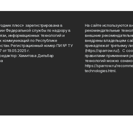
Родник плюс» зарегистрирована в
На сайте используются в
ии Федеральной службы по надзору в
рекомендательные технол
язи, информационных технологий и
внешние рекомендательн
 коммуникаций по Республике
внедрены владельцем сай
стан. Регистрационный номер ПИ № ТУ
принадлежат третьему ли
7 от 19.05.2025 г.
(https://sparrow.ru/). С 
редактор: Хамитова Дильбар
правилами применения р
на
технологий можно ознако
https://sparrow.ru/recomm
technologies.html.