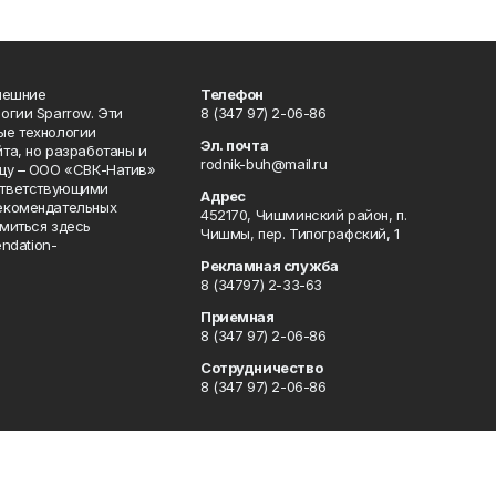
нешние
Телефон
огии Sparrow. Эти
8 (347 97) 2-06-86
ые технологии
Эл. почта
та, но разработаны и
rodnik-buh@mail.ru
цу – ООО «СВК-Натив»
соответствующими
Адрес
екомендательных
452170, Чишминский район, п.
миться здесь
Чишмы, пер. Типографский, 1
endation-
Рекламная служба
8 (34797) 2-33-63
Приемная
8 (347 97) 2-06-86
Сотрудничество
8 (347 97) 2-06-86