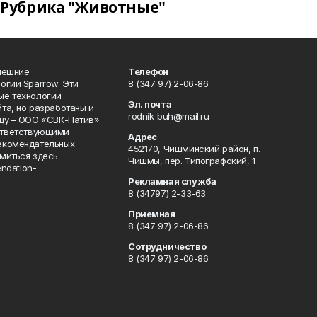
Рубрика "Животные"
нешние
Телефон
огии Sparrow. Эти
8 (347 97) 2-06-86
ые технологии
Эл. почта
та, но разработаны и
rodnik-buh@mail.ru
цу – ООО «СВК-Натив»
соответствующими
Адрес
екомендательных
452170, Чишминский район, п.
миться здесь
Чишмы, пер. Типографский, 1
endation-
Рекламная служба
8 (34797) 2-33-63
Приемная
8 (347 97) 2-06-86
Сотрудничество
8 (347 97) 2-06-86