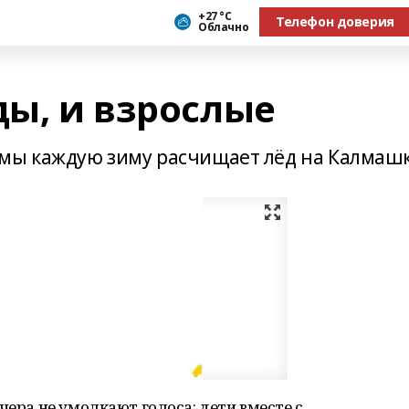
+27 °С
Телефон доверия
Облачно
ды, и взрослые
шмы каждую зиму расчищает лёд на Калмаш
чера не умолкают голоса: дети вместе с