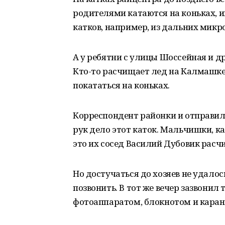
родителями катаются на коньках, иг
катков, например, из дальних микр
А у ребятни с улицы Шоссейная и 
Кто-то расчищает лед на Калмашке 
покататься на коньках.
Корреспондент районки и отправила
рук дело этот каток. Мальчишки, ка
это их сосед Василий Дубовик расчи
Но достучаться до хозяев не удалос
позвонить. В тот же вечер зазвонил
фотоаппаратом, блокнотом и каран