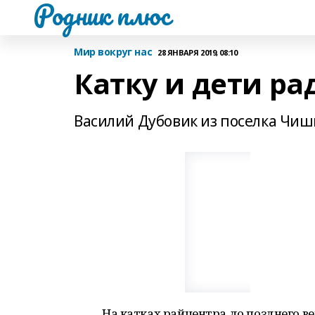
Родник плюс
Мир вокруг нас
28 ЯНВАРЯ 2019, 08:10
Катку и дети ра
Василий Дубовик из поселка Чи
На катках райцентра до позднего ве