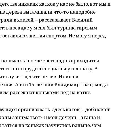
детстве никаких катков у нас не было, вот мы и
 из дерева вытачивали что-то наподобие
рали в хоккей, – рассказывает Василий
рт: в посадке у меня был турник, гиревым
е оставляю занятия спортом. Не могу я перед
на коньках, а после снегопадов приходится
этого он соорудил специальную лопату. А
ят внуки – десятилетняя Илина и
етняя Аня и 15-летний Владимир тоже, когда
ием рассекают коньками лед на катке.
ву идея организовать здесь каток, – добавляет
 школы заниматься? И мои дочери Наташа и
кататься на коньках научились раньше, чем