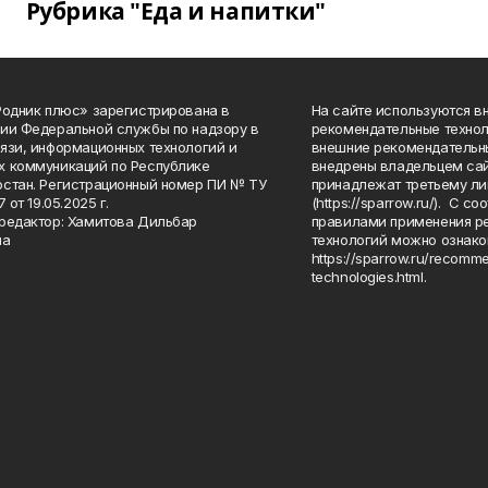
Рубрика "Еда и напитки"
Родник плюс» зарегистрирована в
На сайте используются в
ии Федеральной службы по надзору в
рекомендательные технол
язи, информационных технологий и
внешние рекомендательн
 коммуникаций по Республике
внедрены владельцем сай
стан. Регистрационный номер ПИ № ТУ
принадлежат третьему ли
7 от 19.05.2025 г.
(https://sparrow.ru/). С 
редактор: Хамитова Дильбар
правилами применения р
на
технологий можно ознако
https://sparrow.ru/recomm
technologies.html.