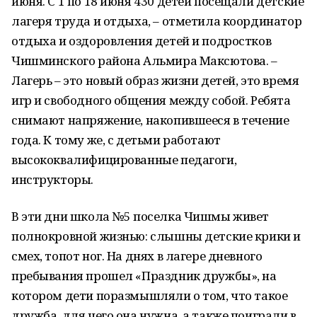
июня. С 1 по 18 июня 430 детей посещали детские
лагеря труда и отдыха, – отметила координатор
отдыха и оздоровления детей и подростков
Чишминского района Альмира Максютова. –
Лагерь – это новый образ жизни детей, это время
игр и свободного общения между собой. Ребята
снимают напряжение, накопившееся в течение
года. К тому же, с детьми работают
высококвалифицированные педагоги,
инструкторы.
В эти дни школа №5 поселка Чишмы живет
полнокровной жизнью: слышны детские крики и
смех, топот ног. На днях в лагере дневного
пребывания прошел «Праздник дружбы», на
котором дети поразмышляли о том, что такое
дружба, для чего она нужна, а также поиграли в