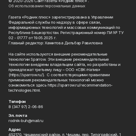
© 2020-2026 Сайт газеты «Родник плюс» .
Об использовании персональных данных
Газета «Родник плюс» зарегистрирована в Управлении
Федеральной службы по надзору в сфере связи,
информационных технологий и массовых коммуникаций по
Республике Башкортостан. Регистрационный номер ПИ № ТУ
02 - 01777 от 19.05.2025 г.
Главный редактор: Хамитова Дильбар Равиловна
На сайте используются внешние рекомендательные
технологии Sparrow. Эти внешние рекомендательные
технологии внедрены владельцем сайта, но разработаны и
принадлежат третьему лицу – ООО «СВК-Натив»
(https://sparrow.ru/). С соответствующими правилами
применения рекомендательных технологий можно
ознакомиться здесь https://sparrow.ru/recommendation-
technologies.html.
Телефон
8 (347 97) 2-06-86
Эл. почта
rodnik-buh@mail.ru
Адрес
452170, Чишминский район, п. Чишмы, пер. Типографский, 1