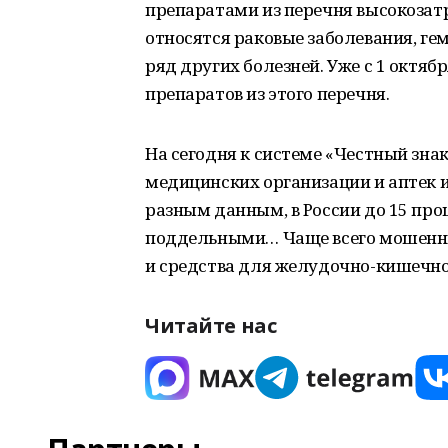
препаратами из перечня высокозатр
относятся раковые заболевания, ге
ряд других болезней. Уже с 1 октяб
препаратов из этого перечня.
На сегодня к системе «Честный зна
медицинских организации и аптек и
разным данным, в России до 15 пр
поддельными… Чаще всего мошенн
и средства для желудочно-кишечно
Читайте нас