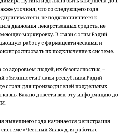
димира Путина и должна быть завершена до 1
также уточнил, что со следующего года
едприниматели, не подключившиеся к
га движения лекарственных средств, не
меющие маркировку. В связи с этим Радий
ционную работу с фармацевтическими и
контролировать их подключение к системе.
а со здоровьем людей, их безопасностью, –
й обязанности Главы республики Радий
ряде стран для производителей поддельных
 казнь. Важно довести всю эту информацию до
И.
ля нынешнего года начинается регистрация
 системе «Честный Знак» для работы с