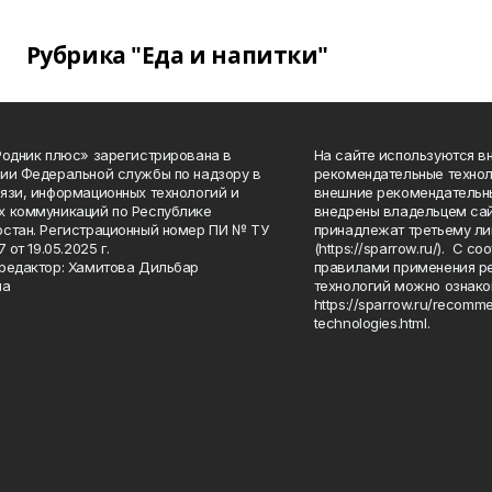
Рубрика "Еда и напитки"
Родник плюс» зарегистрирована в
На сайте используются в
ии Федеральной службы по надзору в
рекомендательные технол
язи, информационных технологий и
внешние рекомендательн
 коммуникаций по Республике
внедрены владельцем сай
стан. Регистрационный номер ПИ № ТУ
принадлежат третьему ли
7 от 19.05.2025 г.
(https://sparrow.ru/). С 
редактор: Хамитова Дильбар
правилами применения р
на
технологий можно ознако
https://sparrow.ru/recomm
technologies.html.