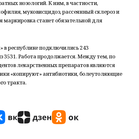
атных нозологий. К ним, в частности,
мофилия, муковисцидоз, рассеянный склероз и
ря маркировка станет обязательной для
к» в республике подключились 243
з 3531. Работа продолжается. Между тем, по
оцентов лекарственных препаратов являются
ики «копируют» антибиотики, болеутоляющие
го тракта.