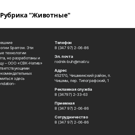
Рубрика "Животные"
нешние
Телефон
огии Sparrow. Эти
8 (347 97) 2-06-86
ые технологии
Эл. почта
та, но разработаны и
rodnik-buh@mail.ru
цу – ООО «СВК-Натив»
соответствующими
Адрес
екомендательных
452170, Чишминский район, п.
миться здесь
Чишмы, пер. Типографский, 1
endation-
Рекламная служба
8 (34797) 2-33-63
Приемная
8 (347 97) 2-06-86
Сотрудничество
8 (347 97) 2-06-86