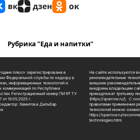
Рубрика "Еда и напитки"
Родник плюс» зарегистрирована в
На сайте используются в
ии Федеральной службы по надзору в
рекомендательные технол
язи, информационных технологий и
внешние рекомендательн
 коммуникаций по Республике
внедрены владельцем сай
стан. Регистрационный номер ПИ № ТУ
принадлежат третьему ли
7 от 19.05.2025 г.
(https://sparrow.ru/). С 
редактор: Хамитова Дильбар
правилами применения р
на
технологий можно ознако
https://sparrow.ru/recomm
technologies.html.