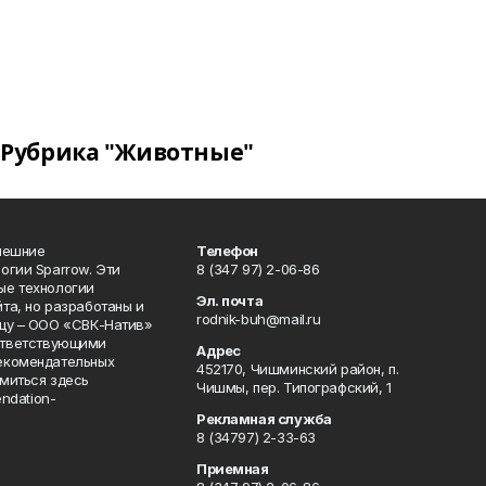
Рубрика "Животные"
нешние
Телефон
огии Sparrow. Эти
8 (347 97) 2-06-86
ые технологии
Эл. почта
та, но разработаны и
rodnik-buh@mail.ru
цу – ООО «СВК-Натив»
соответствующими
Адрес
екомендательных
452170, Чишминский район, п.
миться здесь
Чишмы, пер. Типографский, 1
endation-
Рекламная служба
8 (34797) 2-33-63
Приемная