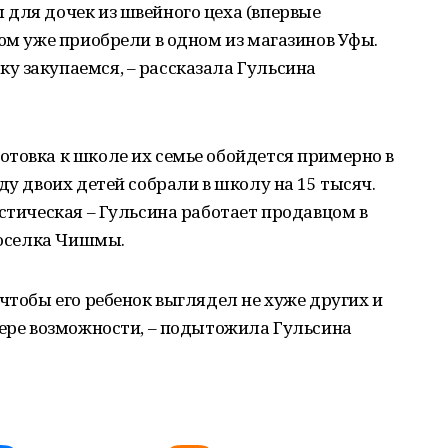
для дочек из швейного цеха (впервые
тюм уже приобрели в одном из магазинов Уфы.
у закупаемся, – рассказала Гульсина
товка к школе их семье обойдется примерно в
ду двоих детей собрали в школу на 15 тысяч.
истическая – Гульсина работает продавцом в
 поселка Чишмы.
чтобы его ребенок выглядел не хуже других и
мере возможности, – подытожила Гульсина