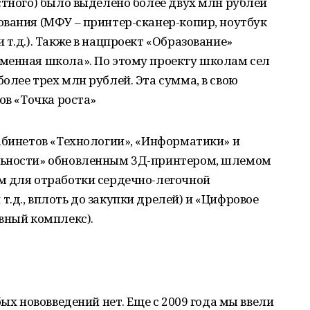
стного) было выделено более двух млн рублей
вания (МФУ – принтер-сканер-копир, ноутбук
т.д.). Также в нацпроект «Образование»
менная школа». По этому проекту школам сел
олее трех млн рублей. Эта сумма, в свою
ов «Точка роста»
абинетов «Технологии», «Информатики» и
льности» обновленным 3Д-принтером, шлемом
м для отработки сердечно-легочной
.д., вплоть до закупки дрелей) и «Цифровое
вный комплекс).
бых нововведений нет. Еще с 2009 года мы ввели