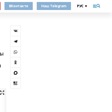
ВКонтакте
Наш Telegram
лы
в