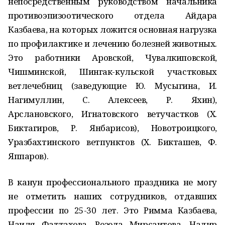
непосредственным руководством начальника
противоэпизоотического отдела Айдара
Казбаева, на которых ложится основная нагрузка
по профилактике и лечению болезней животных.
Это работники Аровской, Чувалкиповской,
Чишминской, Шингак-кульской участковых
ветлечебниц (заведующие Ю. Мусыгина, И.
Нагимуллин, С. Алексеев, Р. Яхин),
Арслановского, Игнатовского ветучастков (Х.
Биктагиров, Р. Янбарисов), Новотроицкого,
Уразбахтинского ветпунктов (Х. Бикташев, Ф.
Яппаров).
В канун профессионального праздника не могу
не отметить наших сотрудников, отдавших
профессии по 25-30 лет. Это Римма Казбаева,
Наиля Фаттахова, Резеда Мирсаитова, Надир