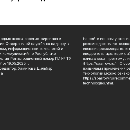
Родник плюс» зарегистрирована в
На сайте используются в
ии Федеральной службы по надзору в
рекомендательные технол
язи, информационных технологий и
внешние рекомендательн
 коммуникаций по Республике
внедрены владельцем сай
стан. Регистрационный номер ПИ № ТУ
принадлежат третьему ли
7 от 19.05.2025 г.
(https://sparrow.ru/). С 
редактор: Хамитова Дильбар
правилами применения р
на
технологий можно ознако
https://sparrow.ru/recomm
technologies.html.