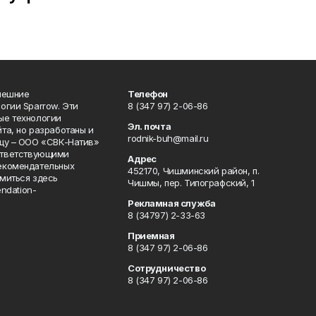
нешние
Телефон
огии Sparrow. Эти
8 (347 97) 2-06-86
ые технологии
Эл. почта
та, но разработаны и
rodnik-buh@mail.ru
цу – ООО «СВК-Натив»
соответствующими
Адрес
екомендательных
452170, Чишминский район, п.
миться здесь
Чишмы, пер. Типографский, 1
endation-
Рекламная служба
8 (34797) 2-33-63
Приемная
8 (347 97) 2-06-86
Сотрудничество
8 (347 97) 2-06-86