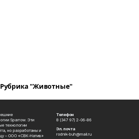
Рубрика "Животные"
нешние
Телефон
огии Sparrow. Эти
8 (347 97) 2-06-86
ые технологии
Эл. почта
та, но разработаны и
rodnik-buh@mail.ru
цу – ООО «СВК-Натив»