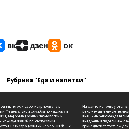
Рубрика "Еда и напитки"
Родник плюс» зарегистрирована в
На сайте используются в
ии Федеральной службы по надзору в
рекомендательные технол
язи, информационных технологий и
внешние рекомендательн
 коммуникаций по Республике
внедрены владельцем сай
стан. Регистрационный номер ПИ № ТУ
принадлежат третьему ли