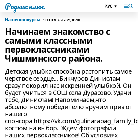
Родник плюс
Наши конкурсы
1 СЕНТЯБРЯ 2021, 05:10
Начинаем знакомство с
самыми классными
первоклассниками
Чишминского района.
Детская улыбка способна растопить самое
черствое сердце... Бикчуров Динислам
сразу покорил нас искренней улыбкой. Он
будет учиться в СОШ села Дурасово. Удачи
тебе, Динислам! Напоминаем,что
абсолютному победителю вручим приз от
нашего
спонсора https://vk.com/gulinarabag_family
костюм на выбор. Ждем фотографии
наших первоклассников! Об условиях