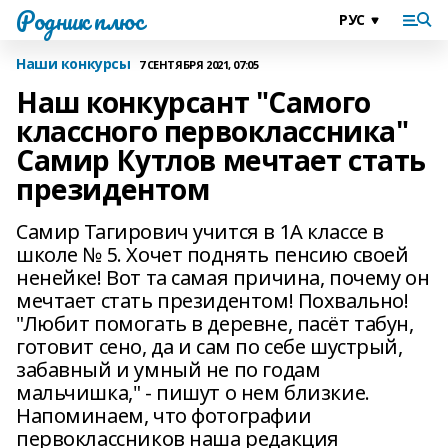
Родник плюс
Наши конкурсы
7 СЕНТЯБРЯ 2021, 07:05
Наш конкурсант "Самого
классного первоклассника"
Самир Кутлов мечтает стать
президентом
Самир Тагирович учится в 1А классе в
школе № 5. Хочет поднять пенсию своей
ненейке! Вот та самая причина, почему он
мечтает стать президентом! Похвально!
"Любит помогать в деревне, пасёт табун,
готовит сено, да и сам по себе шустрый,
забавный и умный не по годам
мальчишка," - пишут о нем близкие.
Напоминаем, что фотографии
первоклассников наша редакция