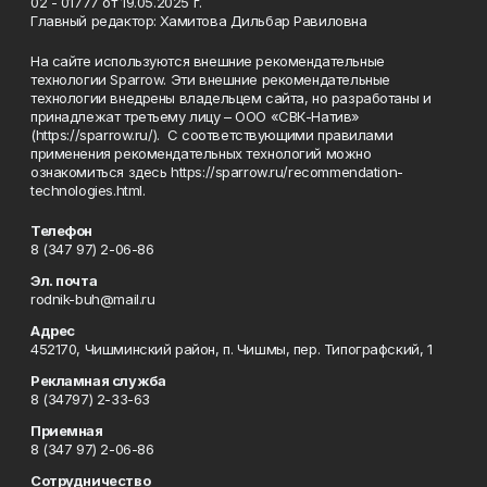
02 - 01777 от 19.05.2025 г.
Главный редактор: Хамитова Дильбар Равиловна
На сайте используются внешние рекомендательные
технологии Sparrow. Эти внешние рекомендательные
технологии внедрены владельцем сайта, но разработаны и
принадлежат третьему лицу – ООО «СВК-Натив»
(https://sparrow.ru/). С соответствующими правилами
применения рекомендательных технологий можно
ознакомиться здесь https://sparrow.ru/recommendation-
technologies.html.
Телефон
8 (347 97) 2-06-86
Эл. почта
rodnik-buh@mail.ru
Адрес
452170, Чишминский район, п. Чишмы, пер. Типографский, 1
Рекламная служба
8 (34797) 2-33-63
Приемная
8 (347 97) 2-06-86
Сотрудничество