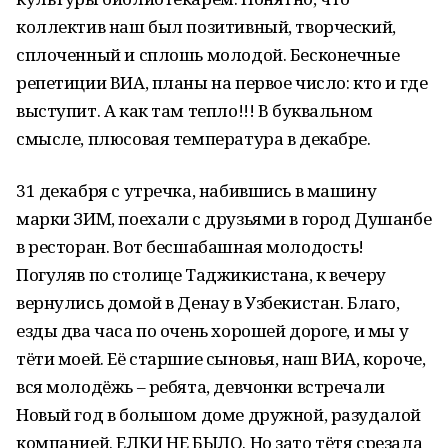
коллектив наш был позитивный, творческий,
сплоченный и сплошь молодой. Бесконечные
репетиции ВИА, планы на первое число: кто и где
выступит. А как там тепло!!! В буквальном
смысле, плюсовая температура в декабре.
31 декабря с утречка, набившись в машину
марки ЗИМ, поехали с друзьями в город Душанбе
в ресторан. Вот бесшабашная молодость!
Погуляв по столице Таджикистана, к вечеру
вернулись домой в Денау в Узбекистан. Благо,
езды два часа по очень хорошей дороге, и мы у
тёти моей. Её старшие сыновья, наш ВИА, короче,
вся молодёжь – ребята, девчонки встречали
Новый год в большом доме дружной, разудалой
компанией. ЕЛКИ НЕ БЫЛО. Но зато тётя срезала