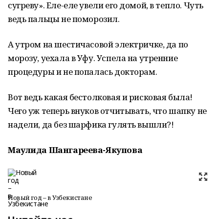
сугреву». Еле-еле увели его домой, в тепло. Чуть
ведь пальцы не поморозил.
А утром на шестичасовой электричке, да по
морозу, уехала в Уфу. Успела на утренние
процедуры и не попалась докторам.
Вот ведь какая бестолковая и рисковая была!
Чего уж теперь внуков отчитывать, что шапку не
надели, да без шарфика гулять вышли?!
Маулида Шангареева-Якупова
Новый год – в Узбекистане