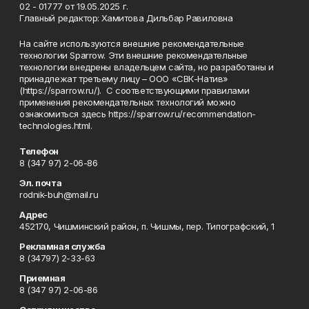
02 - 01777 от 19.05.2025 г.
Главный редактор: Хамитова Дильбар Равиловна
На сайте используются внешние рекомендательные
технологии Sparrow. Эти внешние рекомендательные
технологии внедрены владельцем сайта, но разработаны и
принадлежат третьему лицу – ООО «СВК-Натив»
(https://sparrow.ru/). С соответствующими правилами
применения рекомендательных технологий можно
ознакомиться здесь https://sparrow.ru/recommendation-
technologies.html.
Телефон
8 (347 97) 2-06-86
Эл. почта
rodnik-buh@mail.ru
Адрес
452170, Чишминский район, п. Чишмы, пер. Типографский, 1
Рекламная служба
8 (34797) 2-33-63
Приемная
8 (347 97) 2-06-86