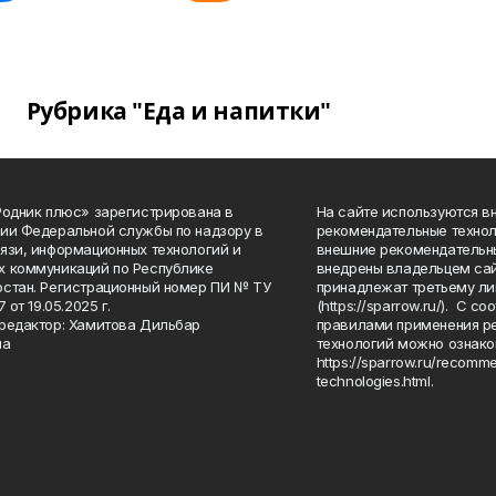
Рубрика "Еда и напитки"
Родник плюс» зарегистрирована в
На сайте используются в
ии Федеральной службы по надзору в
рекомендательные технол
язи, информационных технологий и
внешние рекомендательн
 коммуникаций по Республике
внедрены владельцем сай
стан. Регистрационный номер ПИ № ТУ
принадлежат третьему ли
7 от 19.05.2025 г.
(https://sparrow.ru/). С 
редактор: Хамитова Дильбар
правилами применения р
на
технологий можно ознако
https://sparrow.ru/recomm
technologies.html.