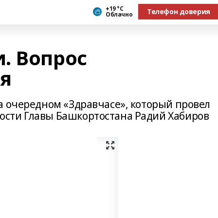
+19 °С
Телефон доверия
Облачно
. Вопрос
я
а очередном «Здравчасе», который провел
сти Главы Башкортостана Радий Хабиров