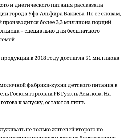
ого и диетического питания рассказала
 города Уфа Альфира Бакиева. По ее словам,
й производится более 3,3 миллиона порций
миллиона – специально для бесплатного
семей.
продукции в 2018 году достигла 51 миллиона
 молочной фабрики-кухни детского питания в
ль Госкомторговли РБ Гузэль Асылова. На
готова к запуску, остаются лишь
луживать не только жителей второго по
ное питание получат и дети из близлежащих