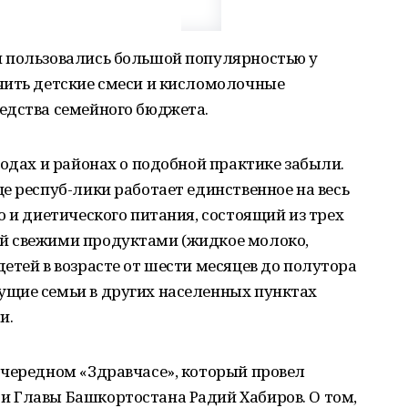
 пользовались большой популярностью у
чить детские смеси и кисломолочные
едства семейного бюджета.
родах и районах о подобной практике забыли.
е респуб-лики работает единственное на весь
о и диетического питания, состоящий из трех
й свежими продуктами (жидкое молоко,
етей в возрасте от шести месяцев до полутора
щие семьи в других населенных пунктах
и.
очередном «Здравчасе», который провел
 Главы Башкортостана Радий Хабиров. О том,