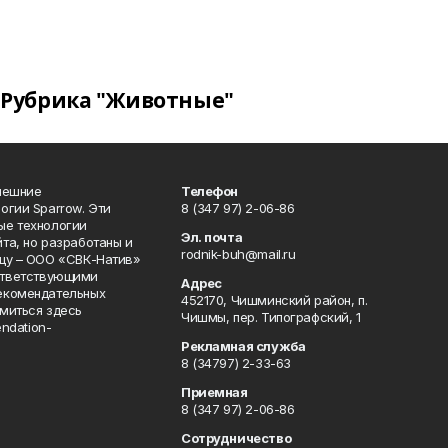
Рубрика "Животные"
нешние
Телефон
огии Sparrow. Эти
8 (347 97) 2-06-86
ые технологии
Эл. почта
та, но разработаны и
rodnik-buh@mail.ru
цу – ООО «СВК-Натив»
соответствующими
Адрес
екомендательных
452170, Чишминский район, п.
миться здесь
Чишмы, пер. Типографский, 1
endation-
Рекламная служба
8 (34797) 2-33-63
Приемная
8 (347 97) 2-06-86
Сотрудничество