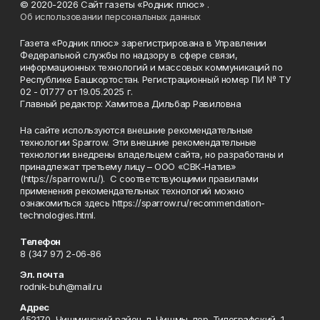
© 2020-2026 Сайт газеты «Родник плюс» .
Об использовании персональных данных
Газета «Родник плюс» зарегистрирована в Управлении
Федеральной службы по надзору в сфере связи,
информационных технологий и массовых коммуникаций по
Республике Башкортостан. Регистрационный номер ПИ № ТУ
02 - 01777 от 19.05.2025 г.
Главный редактор: Хамитова Дильбар Равиловна
На сайте используются внешние рекомендательные
технологии Sparrow. Эти внешние рекомендательные
технологии внедрены владельцем сайта, но разработаны и
принадлежат третьему лицу – ООО «СВК-Натив»
(https://sparrow.ru/). С соответствующими правилами
применения рекомендательных технологий можно
ознакомиться здесь https://sparrow.ru/recommendation-
technologies.html.
Телефон
8 (347 97) 2-06-86
Эл. почта
rodnik-buh@mail.ru
Адрес
452170, Чишминский район, п. Чишмы, пер. Типографский, 1