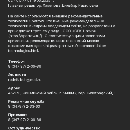
02 - 01777 от 19.05.2025 г.
Главный редактор: Хамитова Дильбар Равиловна
На сайте используются внешние рекомендательные
технологии Sparrow. Эти внешние рекомендательные
технологии внедрены владельцем сайта, но разработаны и
принадлежат третьему лицу – ООО «СВК-Натив»
(https://sparrow.ru/). С соответствующими правилами
применения рекомендательных технологий можно
ознакомиться здесь https://sparrow.ru/recommendation-
technologies.html.
Телефон
8 (347 97) 2-06-86
Эл. почта
rodnik-buh@mail.ru
Адрес
452170, Чишминский район, п. Чишмы, пер. Типографский, 1
Рекламная служба
8 (34797) 2-33-63
Приемная
8 (347 97) 2-06-86
Сотрудничество