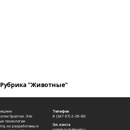
Рубрика "Животные"
нешние
Телефон
огии Sparrow. Эти
8 (347 97) 2-06-86
ые технологии
Эл. почта
та, но разработаны и
rodnik-buh@mail.ru