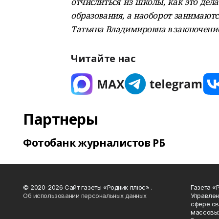
отчислиться из школы, как это де
образования, а наоборот занимаются
Татьяна Владимировна в заключение
Читайте нас
Партнеры
Фотобанк журналистов РБ
© 2020-2026 Сайт газеты «Родник плюс» .
Газета «
Об использовании персональных данных
Управлен
сфере св
массовых