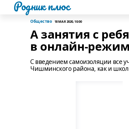
Родник плюс
Общество
18 МАЯ 2020, 10:00
А занятия с реб
в онлайн-режи
С введением самоизоляции все 
Чишминского района, как и школ