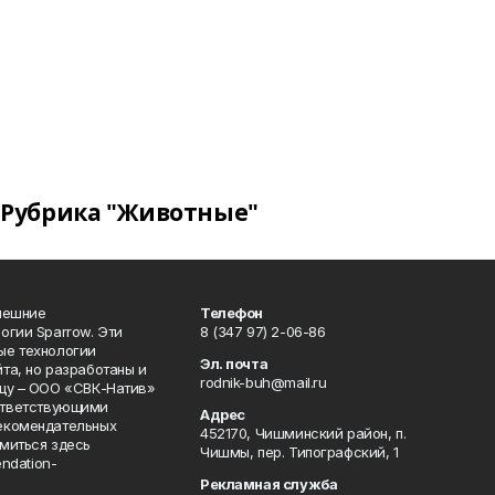
Рубрика "Животные"
нешние
Телефон
огии Sparrow. Эти
8 (347 97) 2-06-86
ые технологии
Эл. почта
та, но разработаны и
rodnik-buh@mail.ru
цу – ООО «СВК-Натив»
соответствующими
Адрес
екомендательных
452170, Чишминский район, п.
миться здесь
Чишмы, пер. Типографский, 1
endation-
Рекламная служба