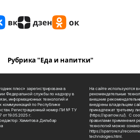
Рубрика "Еда и напитки"
Родник плюс» зарегистрирована в
На сайте используются в
ии Федеральной службы по надзору в
рекомендательные технол
язи, информационных технологий и
внешние рекомендательн
 коммуникаций по Республике
внедрены владельцем сай
стан. Регистрационный номер ПИ № ТУ
принадлежат третьему ли
7 от 19.05.2025 г.
(https://sparrow.ru/). С 
редактор: Хамитова Дильбар
правилами применения р
на
технологий можно ознако
https://sparrow.ru/recomm
technologies.html.