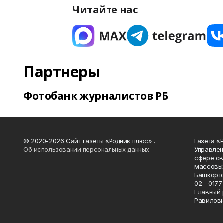
Читайте нас
Партнеры
Фотобанк журналистов РБ
© 2020-2026 Сайт газеты «Родник плюс» .
Газета «
Об использовании персональных данных
Управлен
сфере св
массовых
Башкорто
02 - 0177
Главный 
Равилов