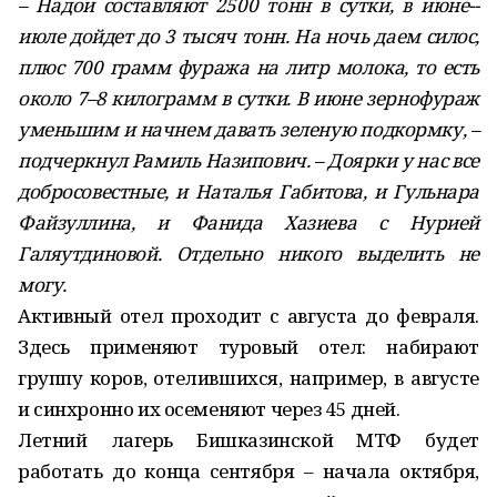
– Надои составляют 2500 тонн в сутки, в июне-­
июле дойдет до 3 тысяч тонн. На ночь даем силос,
плюс 700 грамм фуража на литр молока, то есть
около 7–8 килограмм в сутки. В июне зернофураж
уменьшим и начнем давать зеленую подкормку, –
подчеркнул Рамиль Назипович. – Доярки у нас все
добросовестные, и Наталья Габитова, и Гульнара
Файзуллина, и Фанида Хазиева с Нурией
Галяутдиновой. Отдельно никого выделить не
могу.
Активный отел проходит с августа до февраля.
Здесь применяют туровый отел: набирают
группу коров, отелившихся, например, в августе
и синхронно их осеменяют через 45 дней.
Летний лагерь Бишказинской МТФ будет
работать до конца сентября – начала октября,