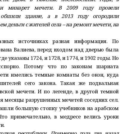
вали минарет мечети. В 2009 году провели
обшили здание, а в 2013 году огородили
м деньги с жителей села – на ремонт мечети, на
зных источниках разная информация. По
вана Валиева, перед входом над дверью была
де указаны 1724, и 1728, и 1774, и 1902 годы. Но
сспорно. Потому что по законам шариата
чети имелись темные комнаты без окон, куда
ителей сего закона. Такая же подвальная
ской мечети. И по легенде, в другой темной
ся месяцы разрушенных мечетей соседних сел.
нашли большую стопку учебников на арабском
Что примечательно, в медресе велись уроки
и.
олков республики. Примерно года два назад