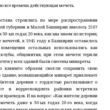
 во все времена действующая мечеть.
стана строились по мере распространения
ской губернии и Малой Башкирии имелось 2507
30­-ых годах 20 века, как мы знаем по истории,
 мечетей, к 1945 году в Башкирии оставалось
 помещения остальных использовались как
 клубы, общежития, при этом мечети теряли
очти у всех зданий были снесены минареты.
о каким­то образом смогли сохранить свою
ое здание, возвышающийся минарет привлекает
ители деревни с гордостью рассказывают о
Вот и корреспондента районки встретила
 краеведов. И на вопрос: «Как жители деревни
ечеть даже в 30-­ых годах 20-­го века, когда
тветил имам мечети в нескольких поколениях