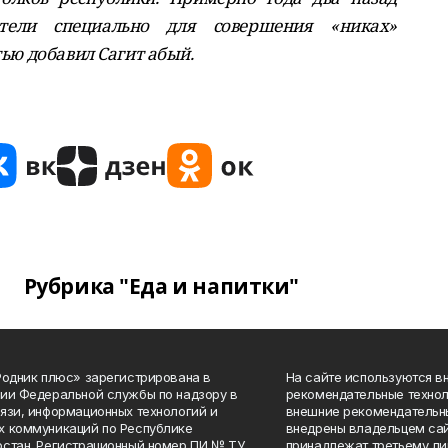
ели специально для совершения «никах»
тью добавил Сагит абый.
Рубрика "Еда и напитки"
Родник плюс» зарегистрирована в
На сайте используются в
ии Федеральной службы по надзору в
рекомендательные технол
язи, информационных технологий и
внешние рекомендательн
 коммуникаций по Республике
внедрены владельцем сай
стан. Регистрационный номер ПИ № ТУ
принадлежат третьему ли