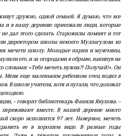
ивут дружно, одной семьей. Я думаю, что все
ена и в нашу деревню приезжали люди, которые
 не дал этого сделать. Старожилы помнят и тот
чили директором школы некоего Муллагулова из
ания мечети школу. Молодые парни и мужчины,
улили его, и за огородами в обрыве, накинув на
со словами: «Тебе мечеть нужна?! Получай!». Он
ни. Меня еще маленьким ребенком отец водил в
ков. В школе учителя, хотя и пугали, что доложат
 доходило.
иции, – говорит библиотекарь Фаниля Якупова. –
а переживают вместе. В нашей деревне много
ай скоро исполнится 97 лет. Наверное, мечеть
хранить ее в хорошем виде. В разные годы
ети. Даже в тяжелые послевоенные годы, в