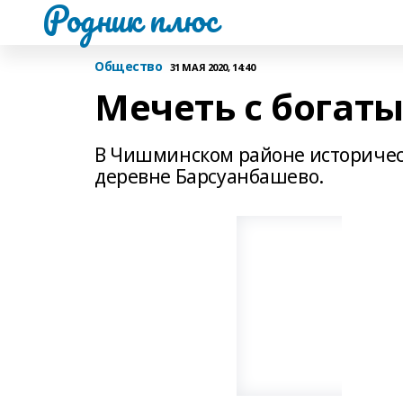
Родник плюс
Общество
31 МАЯ 2020, 14:40
Мечеть с бога
В Чишминском районе историческ
деревне Барсуанбашево.