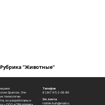
Рубрика "Животные"
нешние
Телефон
огии Sparrow. Эти
8 (347 97) 2-06-86
ые технологии
Эл. почта
та, но разработаны и
rodnik-buh@mail.ru
цу – ООО «СВК-Натив»