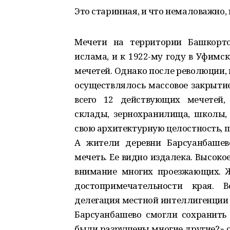
Это старинная, и что немаловажно,
Мечети на территории Башкорто
ислама, и к 1922-­му году в Уфим
мечетей. Однако после революции, в 
осуществлялось массовое закрытие
всего 12 действующих мечетей,
склады, зернохранилища, школы,
свою архитектурную целостность, п
А жители деревни Барсуанбашев
мечеть. Ее видно издалека. Высок
внимание многих проезжающих. Ж
достопримечательности края. 
делегация местной интеллигенции и
Барсуанбашево смогли сохранить м
были разрушены многие другие?» о