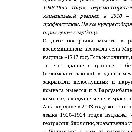
1948­-1950 годах, отремонтиро
капитальный ремонт, в 2010 – 
профнастилом. На все нужды собирае
ограждение кладбища.
О дате постройки мечети в ра
воспоминаниям аксакала села Мар
надпись –1717 год. Есть источники, г
то, что здание старинное – бе
(исламского закона), в здании ме
закрывали непослушных и наруш
комната имеется и в Барсуанбашев
комнате, в подвале мечети хранят
А на чердаке в 2003 году жители 
языке 1910–1914 годов издания. 
географии, биологии, нравственност
– Приезжают к нам из разных уг