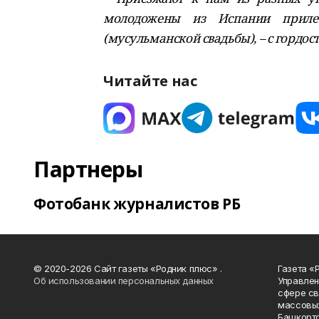
молодожены из Испании прилет
(мусульманской свадьбы), – с гордос
Читайте нас
Партнеры
Фотобанк журналистов РБ
© 2020-2026 Сайт газеты «Родник плюс» .
Газета «
Об использовании персональных данных
Управлен
сфере св
массовых
Башкорто