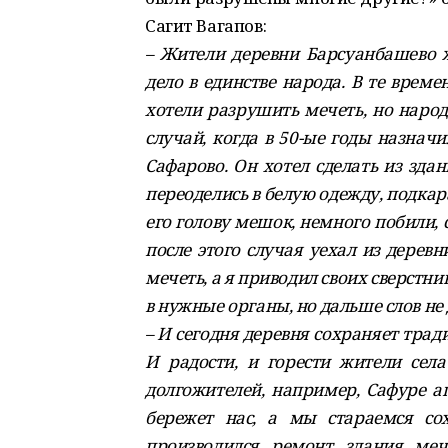
Сагит Вагапов:
– Жители деревни Барсуанбашево ж
дело в единстве народа. В те врем
хотели разрушить мечеть, но народ
случай, когда в 50­-ые годы назна
Сафарово. Он хотел сделать из зд
переоделись в белую одежду, подкара
его голову мешок, немного побили, 
после этого случая уехал из дерев
мечеть, а я приводил своих сверстни
в нужные органы, но дальше слов не
– И сегодня деревня сохраняет трад
И радос­ти, и горести жители сел
долгожителей, например, Сафуре ап
бережет нас, а мы стараемся со
производился ремонт здания меч