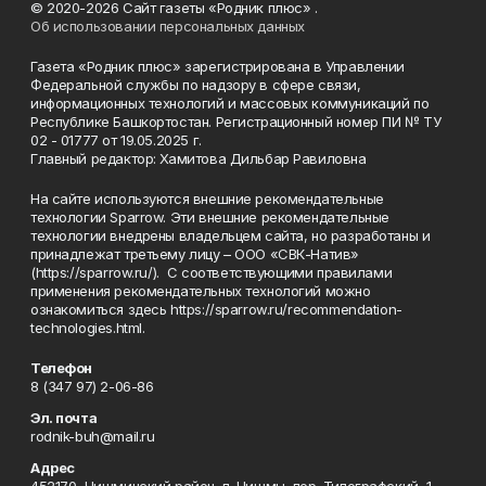
© 2020-2026 Сайт газеты «Родник плюс» .
Об использовании персональных данных
Газета «Родник плюс» зарегистрирована в Управлении
Федеральной службы по надзору в сфере связи,
информационных технологий и массовых коммуникаций по
Республике Башкортостан. Регистрационный номер ПИ № ТУ
02 - 01777 от 19.05.2025 г.
Главный редактор: Хамитова Дильбар Равиловна
На сайте используются внешние рекомендательные
технологии Sparrow. Эти внешние рекомендательные
технологии внедрены владельцем сайта, но разработаны и
принадлежат третьему лицу – ООО «СВК-Натив»
(https://sparrow.ru/). С соответствующими правилами
применения рекомендательных технологий можно
ознакомиться здесь https://sparrow.ru/recommendation-
technologies.html.
Телефон
8 (347 97) 2-06-86
Эл. почта
rodnik-buh@mail.ru
Адрес
452170, Чишминский район, п. Чишмы, пер. Типографский, 1