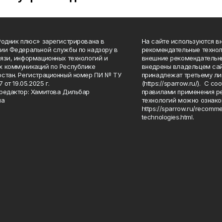
Родник плюс» зарегистрирована в
На сайте используются в
ии Федеральной службы по надзору в
рекомендательные технол
язи, информационных технологий и
внешние рекомендательн
 коммуникаций по Республике
внедрены владельцем сай
стан. Регистрационный номер ПИ № ТУ
принадлежат третьему ли
7 от 19.05.2025 г.
(https://sparrow.ru/). С 
редактор: Хамитова Дильбар
правилами применения р
на
технологий можно ознако
https://sparrow.ru/recomm
technologies.html.