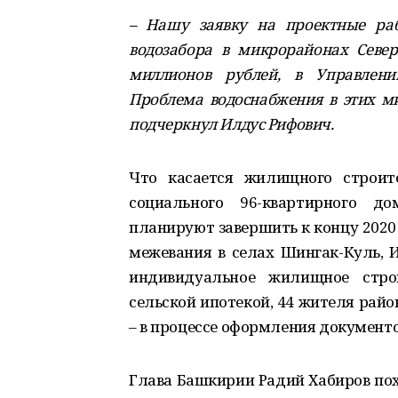
– Нашу заявку на проектные раб
водозабора в микрорайонах Севе
миллионов рублей, в Управлени
Проблема водоснабжения в этих ми
подчеркнул Илдус Рифович.
Что касается жилищного строите
социального 96-квартирного д
планируют завершить к концу 2020
межевания в селах Шингак-Куль, 
индивидуальное жилищное стро
сельской ипотекой, 44 жителя райо
– в процессе оформления документо
Глава Башкирии Радий Хабиров по