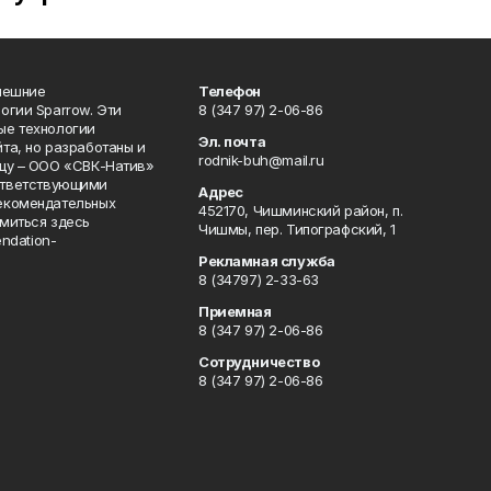
нешние
Телефон
огии Sparrow. Эти
8 (347 97) 2-06-86
ые технологии
Эл. почта
та, но разработаны и
rodnik-buh@mail.ru
цу – ООО «СВК-Натив»
соответствующими
Адрес
екомендательных
452170, Чишминский район, п.
миться здесь
Чишмы, пер. Типографский, 1
endation-
Рекламная служба
8 (34797) 2-33-63
Приемная
8 (347 97) 2-06-86
Сотрудничество
8 (347 97) 2-06-86