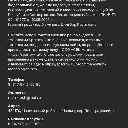
Газета «Родник плюс» зарегистрирована в Управлении
Федеральной службы по надзору в сфере связи,
информационных технологий и массовых коммуникаций по
Республике Башкортостан. Регистрационный номер ПИ № ТУ
02 - 01777 от 19.05.2025 г.
Главный редактор: Хамитова Дильбар Равиловна
На сайте используются внешние рекомендательные
технологии Sparrow. Эти внешние рекомендательные
технологии внедрены владельцем сайта, но разработаны и
принадлежат третьему лицу – ООО «СВК-Натив»
(https://sparrow.ru/). С соответствующими правилами
применения рекомендательных технологий можно
ознакомиться здесь https://sparrow.ru/recommendation-
technologies.html.
Телефон
8 (347 97) 2-06-86
Эл. почта
rodnik-buh@mail.ru
Адрес
452170, Чишминский район, п. Чишмы, пер. Типографский, 1
Рекламная служба
8 (34797) 2-33-63