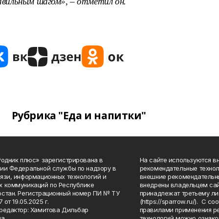
авильным шагом», – отметил он.
Рубрика "Еда и напитки"
Родник плюс» зарегистрирована в
На сайте используются в
ии Федеральной службы по надзору в
рекомендательные технол
язи, информационных технологий и
внешние рекомендательн
 коммуникаций по Республике
внедрены владельцем сай
стан. Регистрационный номер ПИ № ТУ
принадлежат третьему ли
7 от 19.05.2025 г.
(https://sparrow.ru/). С 
редактор: Хамитова Дильбар
правилами применения р
на
технологий можно ознако