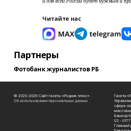
и для всей России будет нужным и пр
Читайте нас
Партнеры
Фотобанк журналистов РБ
© 2020-2026 Сайт газеты «Родник плюс» .
Газета «
Об использовании персональных данных
Управлен
сфере св
массовых
Башкорто
02 - 0177
Главный 
Равилов