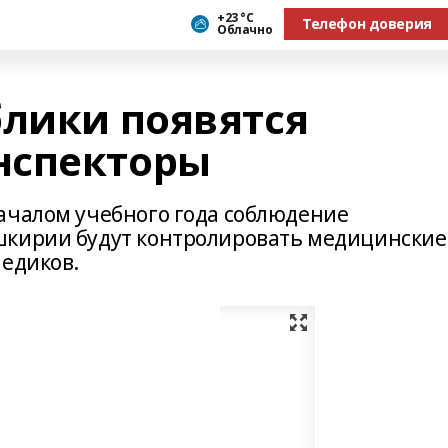
+23 °С
Телефон доверия
Облачно
блики появятся
нспекторы
ачалом учебного года соблюдение
шкирии будут контролировать медицинские
медиков.