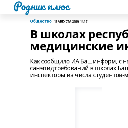
Родник плюс
Общество
15 АВГУСТА 2020, 14:17
В школах респу
медицинские и
Как сообщило ИА Башинформ, с н
санэпидтребований в школах Ба
инспекторы из числа студентов­-