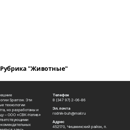
Рубрика "Животные"
нешние
Телефон
огии Sparrow. Эти
8 (347 97) 2-06-86
ые технологии
Эл. почта
та, но разработаны и
rodnik-buh@mail.ru
цу – ООО «СВК-Натив»
соответствующими
Адрес
екомендательных
452170, Чишминский район, п.
миться здесь