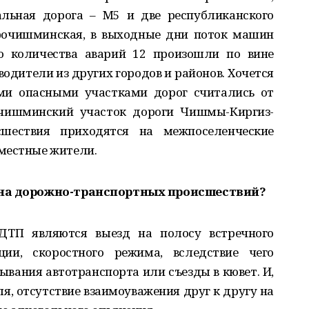
альная дорога – М5 и две республиканского
арочишминская, в выходные дни поток машин
го количества аварий 12 произошли по вине
одители из других городов и районов. Хочется
ми опасными участками дорог считались от
чишминский участок дороги Чишмы-­Киргиз­-
шествия приходятся на межпоселенческие
местные жители.
ина дорожно­-транспортных происшествий?
ТП являются выезд на полосу встречного
ции, скоростного режима, вследствие чего
ывания автотранспорта или съезды в кювет. И,
я, отсутствие взаимоуважения друг к другу на