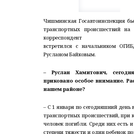
Чишминская Госавтоинспекция бьет
транспортных происшествий на 
корреспондент
встретился с начальником ОГИ
Русланом Байковым.
– Руслан Хамитович, сегодн
приковано особое внимание. Ра
нашем районе?
– С 1 января по сегодняшний день
транспортных происшествий, при к
человек погибли. Среди них есть 
степени тяжести и один ребенок п