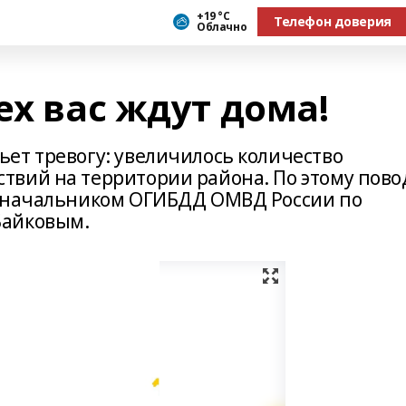
+19 °С
Телефон доверия
Облачно
ех вас ждут дома!
ет тревогу: увеличилось количество
твий на территории района. По этому пово
с начальником ОГИБДД ОМВД России по
Байковым.