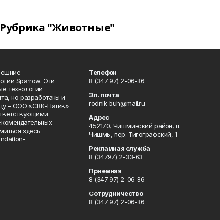
Рубрика "Животные"
нешние
Телефон
огии Sparrow. Эти
8 (347 97) 2-06-86
ые технологии
Эл. почта
та, но разработаны и
rodnik-buh@mail.ru
цу – ООО «СВК-Натив»
соответствующими
Адрес
екомендательных
452170, Чишминский район, п.
миться здесь
Чишмы, пер. Типографский, 1
endation-
Рекламная служба
8 (34797) 2-33-63
Приемная
8 (347 97) 2-06-86
Сотрудничество
8 (347 97) 2-06-86