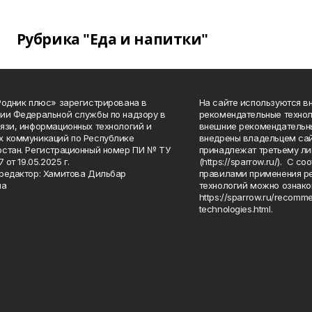
Рубрика "Еда и напитки"
Родник плюс» зарегистрирована в
На сайте используются в
ии Федеральной службы по надзору в
рекомендательные технол
язи, информационных технологий и
внешние рекомендательн
 коммуникаций по Республике
внедрены владельцем сай
стан. Регистрационный номер ПИ № ТУ
принадлежат третьему ли
7 от 19.05.2025 г.
(https://sparrow.ru/). С 
редактор: Хамитова Дильбар
правилами применения р
на
технологий можно ознако
https://sparrow.ru/recomm
technologies.html.