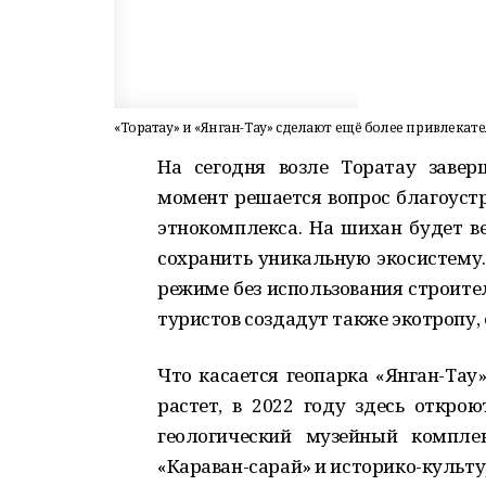
«Торатау» и «Янган-Тау» сделают ещё более привлека
На сегодня возле Торатау завер
момент решается вопрос благоуст
этнокомплекса. На шихан будет ве
сохранить уникальную экосистему.
режиме без использования строите
туристов создадут также экотропу, е
Что касается геопарка «Янган-Тау
растет, в 2022 году здесь откро
геологический музейный компле
«Караван-сарай» и историко-культу