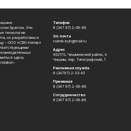
нешние
Телефон
огии Sparrow. Эти
8 (347 97) 2-06-86
ые технологии
Эл. почта
та, но разработаны и
rodnik-buh@mail.ru
цу – ООО «СВК-Натив»
соответствующими
Адрес
екомендательных
452170, Чишминский район, п.
миться здесь
Чишмы, пер. Типографский, 1
endation-
Рекламная служба
8 (34797) 2-33-63
Приемная
8 (347 97) 2-06-86
Сотрудничество
8 (347 97) 2-06-86