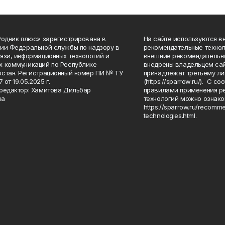
Родник плюс» зарегистрирована в
На сайте используются в
ии Федеральной службы по надзору в
рекомендательные технол
язи, информационных технологий и
внешние рекомендательн
 коммуникаций по Республике
внедрены владельцем сай
стан. Регистрационный номер ПИ № ТУ
принадлежат третьему ли
7 от 19.05.2025 г.
(https://sparrow.ru/). С 
редактор: Хамитова Дильбар
правилами применения р
на
технологий можно ознако
https://sparrow.ru/recomm
technologies.html.