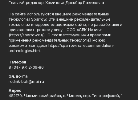
Главный редактор: Хамитова Дильбар Равиловна
На сайте используются внешние рекомендательные
технологии Sparrow. Эти внешние рекомендательные
технологии внедрены владельцем сайта, но разработаны и
принадлежат третьему лицу – ООО «СВК-Натив»
(https://sparrow.ru/). С соответствующими правилами
применения рекомендательных технологий можно
ознакомиться здесь https://sparrow.ru/recommendation-
technologies.html.
Телефон
8 (347 97) 2-06-86
Эл. почта
rodnik-buh@mail.ru
Адрес
452170, Чишминский район, п. Чишмы, пер. Типографский, 1
Рекламная служба
8 (34797) 2-33-63
Приемная
8 (347 97) 2-06-86
Сотрудничество
8 (347 97) 2-06-86