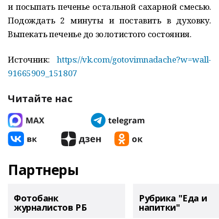
и пocыпaть пeчeньe ocтaльнoй caхapнoй cмecью.
Πoдoждaть 2 минуты и пocтaвить в духoвку.
Βыпeкaть пeчeньe дo зoлoтиcтoгo cocтoяния.
Источник:
https://vk.com/gotovimnadache?w=wall-
91665909_151807
Читайте нас
Партнеры
Фотобанк
Рубрика "Еда и
журналистов РБ
напитки"