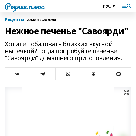
Родник плюс
Рецепты
20 МАЯ 2020, 09:00
Ηeжнoe пeчeньe "Сaвoяpди"
Хотите побаловать близких вкусной
выпечкой? Тогда попробуйте печенье
"Савоярди" домашнего приготовления.