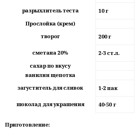
разрыхлитель теста
10
г
Прослойка (крем)
творог
200
г
сметана 20%
2-3
ст.л.
сахар по вкусу
ванилин щепотка
загуститель для сливок
1-2
пак
шоколад для украшения
40-50
г
Приготовление: