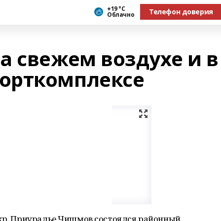
+19 °С
Телефон доверия
Облачно
а свежем воздухе и в
орткомплексе
мкр. Приуралье Чишмов состоялся районный