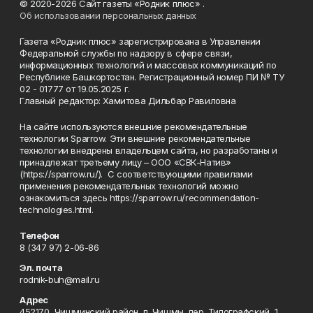
© 2020-2026 Сайт газеты «Родник плюс» .
Об использовании персональных данных
Газета «Родник плюс» зарегистрирована в Управлении
Федеральной службы по надзору в сфере связи,
информационных технологий и массовых коммуникаций по
Республике Башкортостан. Регистрационный номер ПИ № ТУ
02 - 01777 от 19.05.2025 г.
Главный редактор: Хамитова Дильбар Равиловна
На сайте используются внешние рекомендательные
технологии Sparrow. Эти внешние рекомендательные
технологии внедрены владельцем сайта, но разработаны и
принадлежат третьему лицу – ООО «СВК-Натив»
(https://sparrow.ru/). С соответствующими правилами
применения рекомендательных технологий можно
ознакомиться здесь https://sparrow.ru/recommendation-
technologies.html.
Телефон
8 (347 97) 2-06-86
Эл. почта
rodnik-buh@mail.ru
Адрес
452170, Чишминский район, п. Чишмы, пер. Типографский, 1